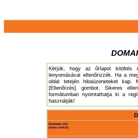
DOMAI
Kérjük, hogy az űrlapot kitöltés 
lenyomásával ellenőrizzék. Ha a meg
oldal tetején hibaüzeneteket kap. 
[Ellenőrzés] gombot. Sikeres elle
formátumban nyomtathatja ki a regis
használják!
D
Domain név
(www nélkül):