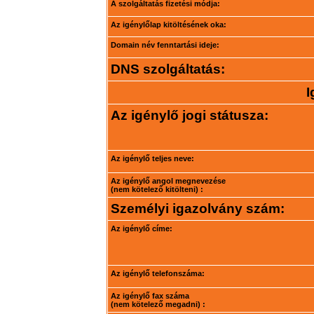
A szolgáltatás fizetési módja:
Az igénylőlap kitöltésének oka:
Domain név fenntartási ideje:
DNS szolgáltatás:
I
Az igénylő jogi státusza:
Az igénylő teljes neve:
Az igénylő angol megnevezése
(nem kötelező kitölteni) :
Személyi igazolvány szám:
Az igénylő címe:
Az igénylő telefonszáma:
Az igénylő fax száma
(nem kötelező megadni) :