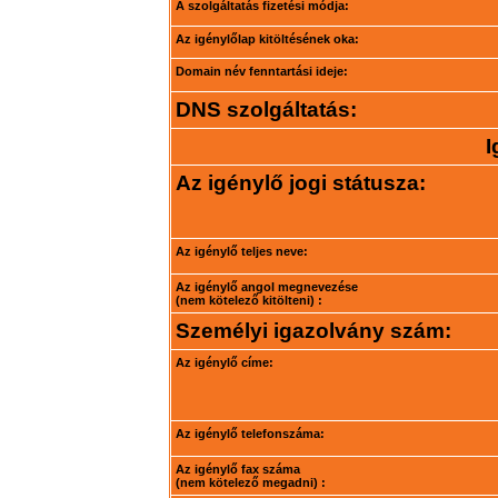
A szolgáltatás fizetési módja:
Az igénylőlap kitöltésének oka:
Domain név fenntartási ideje:
DNS szolgáltatás:
I
Az igénylő jogi státusza:
Az igénylő teljes neve:
Az igénylő angol megnevezése
(nem kötelező kitölteni) :
Személyi igazolvány szám:
Az igénylő címe:
Az igénylő telefonszáma:
Az igénylő fax száma
(nem kötelező megadni) :