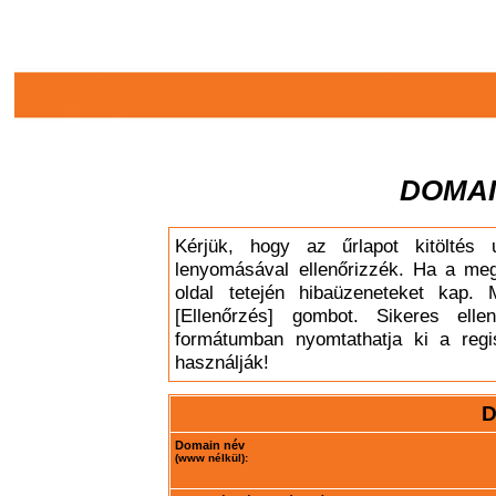
DOMAI
Kérjük, hogy az űrlapot kitöltés 
lenyomásával ellenőrizzék. Ha a meg
oldal tetején hibaüzeneteket kap. 
[Ellenőrzés] gombot. Sikeres elle
formátumban nyomtathatja ki a regis
használják!
D
Domain név
(www nélkül):