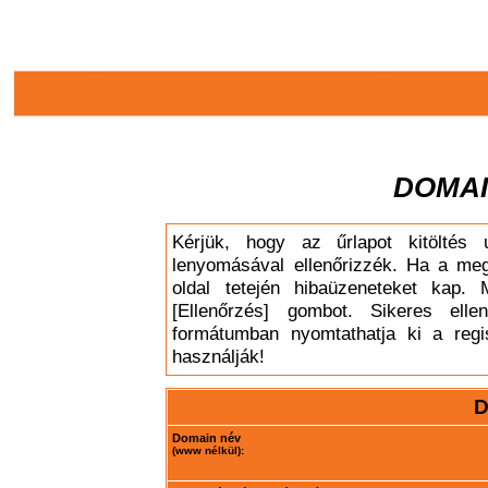
DOMAI
Kérjük, hogy az űrlapot kitöltés 
lenyomásával ellenőrizzék. Ha a meg
oldal tetején hibaüzeneteket kap. 
[Ellenőrzés] gombot. Sikeres elle
formátumban nyomtathatja ki a regis
használják!
D
Domain név
(www nélkül):