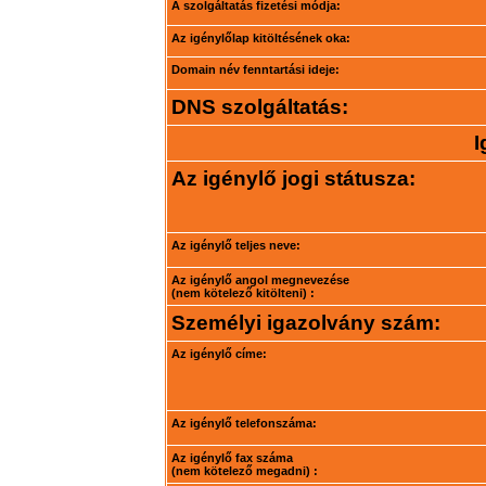
A szolgáltatás fizetési módja:
Az igénylőlap kitöltésének oka:
Domain név fenntartási ideje:
DNS szolgáltatás:
I
Az igénylő jogi státusza:
Az igénylő teljes neve:
Az igénylő angol megnevezése
(nem kötelező kitölteni) :
Személyi igazolvány szám:
Az igénylő címe:
Az igénylő telefonszáma:
Az igénylő fax száma
(nem kötelező megadni) :