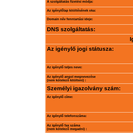
A szolgáltatás fizetési módja:
Az igénylőlap kitöltésének oka:
Domain név fenntartási ideje:
DNS szolgáltatás:
I
Az igénylő jogi státusza:
Az igénylő teljes neve:
Az igénylő angol megnevezése
(nem kötelező kitölteni) :
Személyi igazolvány szám:
Az igénylő címe:
Az igénylő telefonszáma:
Az igénylő fax száma
(nem kötelező megadni) :