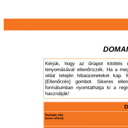
DOMAI
Kérjük, hogy az űrlapot kitöltés 
lenyomásával ellenőrizzék. Ha a meg
oldal tetején hibaüzeneteket kap. 
[Ellenőrzés] gombot. Sikeres elle
formátumban nyomtathatja ki a regis
használják!
D
Domain név
(www nélkül):