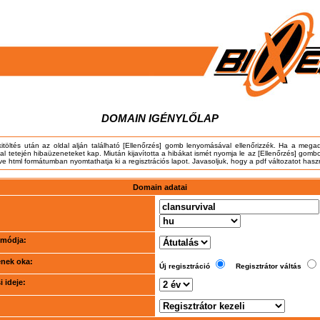
DOMAIN IGÉNYLŐLAP
kitöltés után az oldal alján található [Ellenőrzés] gomb lenyomásával ellenőrizzék. Ha a meg
dal tetején hibaüzeneteket kap. Miután kijavította a hibákat ismét nyomja le az [Ellenőrzés] gombo
tve html formátumban nyomtathatja ki a regisztrációs lapot. Javasoljuk, hogy a pdf változatot hasz
Domain adatai
i módja:
ének oka:
Új regisztráció
Regisztrátor váltás
 ideje: