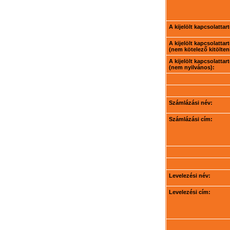
A kijelölt kapcsolatta
A kijelölt kapcsolatta
(nem kötelező kitölteni
A kijelölt kapcsolatta
(nem nyilvános):
Számlázási név:
Számlázási cím:
Levelezési név:
Levelezési cím: