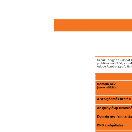
Kérjük, hogy az űrlapot 
probléma merül fel, az ol
Adobe Acrobat (.pdf), ille
Domain név
(www nélkül):
A szolgáltatás fizetés
Az igénylőlap kitöltés
Domain név fenntartási
DNS szolgáltatás: