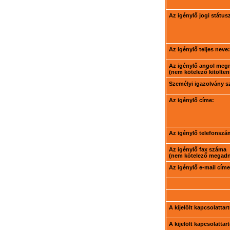
Az igénylő jogi státus
Az igénylő teljes neve:
Az igénylő angol meg
(nem kötelező kitölteni
Személyi igazolvány 
Az igénylő címe:
Az igénylő telefonszá
Az igénylő fax száma
(nem kötelező megadni
Az igénylő e-mail címe
A kijelölt kapcsolatta
A kijelölt kapcsolatta