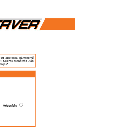
adott adatokkal bárminemű
t. Sikeres ellenőrzés után
nálják!
.
Módosítás