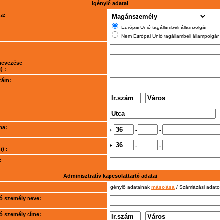
Igénylő adatai
za:
Európai Unió tagállambeli állampolgár
Nem Európai Unió tagállambeli állampolgár
nevezése
) :
szám:
ma:
+
-
-
+
-
-
) :
:
Adminisztratív kapcsolattartó adatai
igénylő adatainak
másolása
/ Számlázási adat
rtó személy neve:
rtó személy címe: