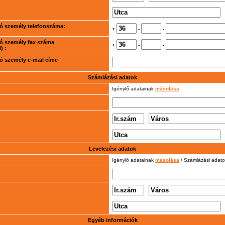
rtó személy telefonszáma:
+
-
-
rtó személy fax száma
+
-
-
) :
rtó személy e-mail címe
Számlázási adatok
Igénylő adatainak
másolása
Levelezési adatok
Igénylő adatainak
másolása
/ Számlázási adat
Egyéb információk