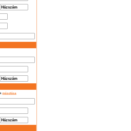
ok
másolása