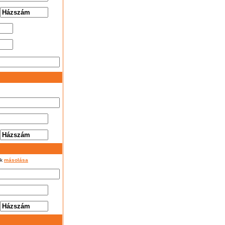
ok
másolása