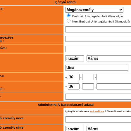
Igénylő adatai
za:
Európai Unió tagállambeli állampolgár
Nem Európai Unió tagállambeli állampolgár
nevezése
) :
szám:
ma:
+
-
-
+
-
-
) :
:
Adminisztratív kapcsolattartó adatai
igénylő adatainak
másolása
/ Számlázási adat
rtó személy neve:
rtó személy címe: