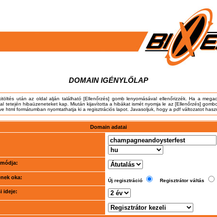
DOMAIN IGÉNYLŐLAP
kitöltés után az oldal alján található [Ellenőrzés] gomb lenyomásával ellenőrizzék. Ha a meg
dal tetején hibaüzeneteket kap. Miután kijavította a hibákat ismét nyomja le az [Ellenőrzés] gombo
tve html formátumban nyomtathatja ki a regisztrációs lapot. Javasoljuk, hogy a pdf változatot hasz
Domain adatai
i módja:
ének oka:
Új regisztráció
Regisztrátor váltás
 ideje: