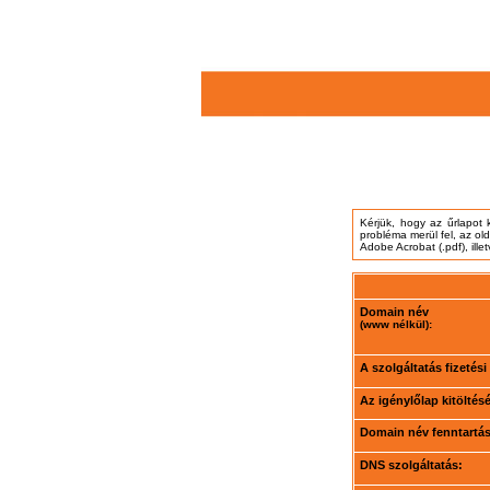
Kérjük, hogy az űrlapot 
probléma merül fel, az ol
Adobe Acrobat (.pdf), ille
Domain név
(www nélkül):
A szolgáltatás fizetés
Az igénylőlap kitöltés
Domain név fenntartási
DNS szolgáltatás: