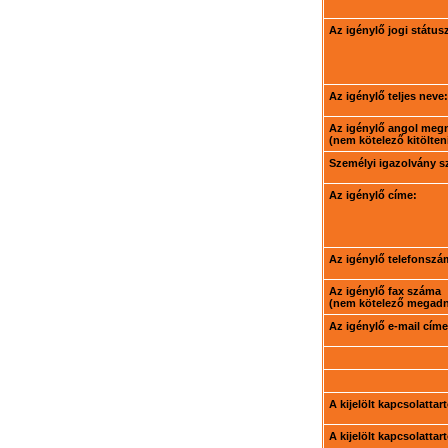
Az igénylő jogi státus
Az igénylő teljes neve:
Az igénylő angol meg
(nem kötelező kitölteni
Személyi igazolvány 
Az igénylő címe:
Az igénylő telefonszá
Az igénylő fax száma
(nem kötelező megadni
Az igénylő e-mail címe
A kijelölt kapcsolatta
A kijelölt kapcsolatta