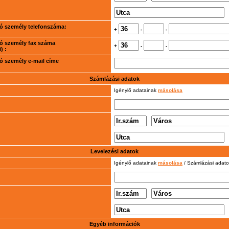
rtó személy telefonszáma:
+
-
-
rtó személy fax száma
+
-
-
) :
rtó személy e-mail címe
Számlázási adatok
Igénylő adatainak
másolása
Levelezési adatok
Igénylő adatainak
másolása
/ Számlázási adat
Egyéb információk