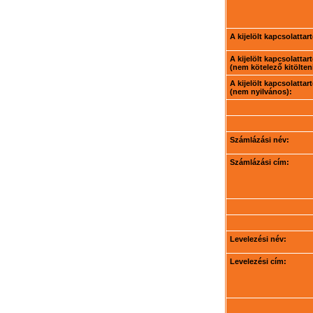
A kijelölt kapcsolatta
A kijelölt kapcsolatta
(nem kötelező kitölteni
A kijelölt kapcsolatta
(nem nyilvános):
Számlázási név:
Számlázási cím:
Levelezési név:
Levelezési cím: