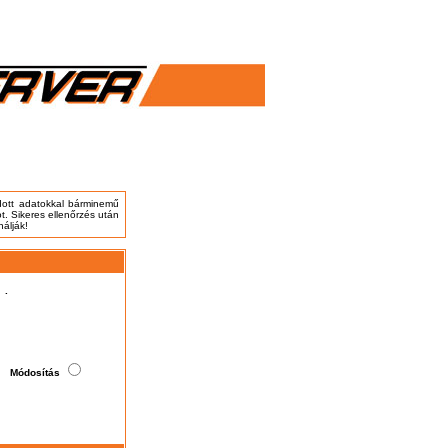
adott adatokkal bárminemű
t. Sikeres ellenőrzés után
nálják!
.
Módosítás