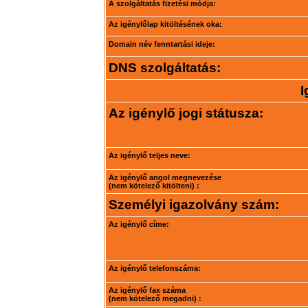
A szolgáltatás fizetési módja:
Az igénylőlap kitöltésének oka:
Domain név fenntartási ideje:
DNS szolgáltatás:
I
Az igénylő jogi státusza:
Az igénylő teljes neve:
Az igénylő angol megnevezése
(nem kötelező kitölteni) :
Személyi igazolvány szám:
Az igénylő címe:
Az igénylő telefonszáma:
Az igénylő fax száma
(nem kötelező megadni) :