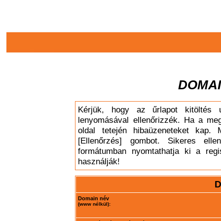
DOMAI
Kérjük, hogy az űrlapot kitöltés 
lenyomásával ellenőrizzék. Ha a meg
oldal tetején hibaüzeneteket kap. 
[Ellenőrzés] gombot. Sikeres elle
formátumban nyomtathatja ki a regis
használják!
D
Domain név
(www nélkül):