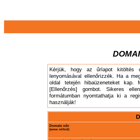
DOMAI
Kérjük, hogy az űrlapot kitöltés 
lenyomásával ellenőrizzék. Ha a meg
oldal tetején hibaüzeneteket kap. 
[Ellenőrzés] gombot. Sikeres elle
formátumban nyomtathatja ki a regis
használják!
D
Domain név
(www nélkül):