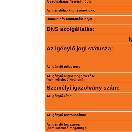
A szolgáltatás fizetési módja:
Az igénylőlap kitöltésének oka:
Domain név fenntartási ideje:
DNS szolgáltatás:
I
Az igénylő jogi státusza:
Az igénylő teljes neve:
Az igénylő angol megnevezése
(nem kötelező kitölteni) :
Személyi igazolvány szám:
Az igénylő címe:
Az igénylő telefonszáma:
Az igénylő fax száma
(nem kötelező megadni) :