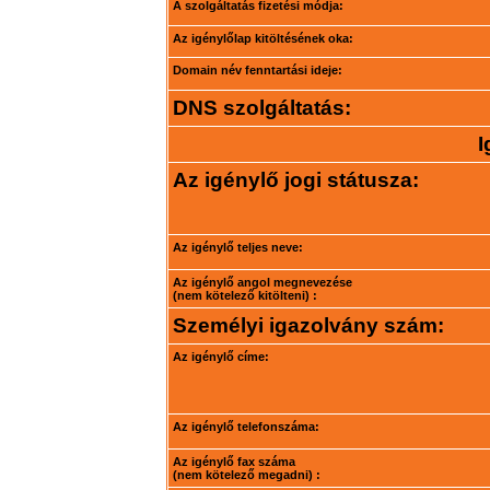
A szolgáltatás fizetési módja:
Az igénylőlap kitöltésének oka:
Domain név fenntartási ideje:
DNS szolgáltatás:
I
Az igénylő jogi státusza:
Az igénylő teljes neve:
Az igénylő angol megnevezése
(nem kötelező kitölteni) :
Személyi igazolvány szám:
Az igénylő címe:
Az igénylő telefonszáma:
Az igénylő fax száma
(nem kötelező megadni) :