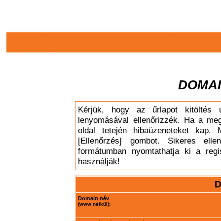
DOMAI
Kérjük, hogy az űrlapot kitöltés 
lenyomásával ellenőrizzék. Ha a meg
oldal tetején hibaüzeneteket kap. 
[Ellenőrzés] gombot. Sikeres elle
formátumban nyomtathatja ki a regis
használják!
D
Domain név
(www nélkül):