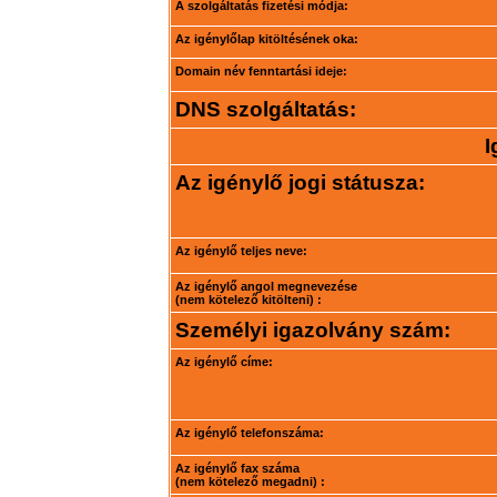
A szolgáltatás fizetési módja:
Az igénylőlap kitöltésének oka:
Domain név fenntartási ideje:
DNS szolgáltatás:
I
Az igénylő jogi státusza:
Az igénylő teljes neve:
Az igénylő angol megnevezése
(nem kötelező kitölteni) :
Személyi igazolvány szám:
Az igénylő címe:
Az igénylő telefonszáma:
Az igénylő fax száma
(nem kötelező megadni) :