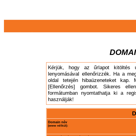
DOMAI
Kérjük, hogy az űrlapot kitöltés 
lenyomásával ellenőrizzék. Ha a meg
oldal tetején hibaüzeneteket kap. 
[Ellenőrzés] gombot. Sikeres elle
formátumban nyomtathatja ki a regis
használják!
D
Domain név
(www nélkül):