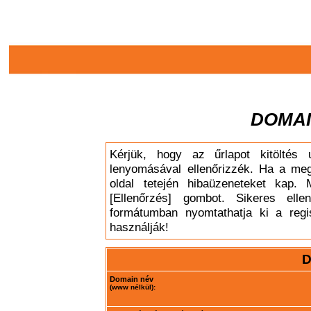
DOMAI
Kérjük, hogy az űrlapot kitöltés 
lenyomásával ellenőrizzék. Ha a meg
oldal tetején hibaüzeneteket kap. 
[Ellenőrzés] gombot. Sikeres elle
formátumban nyomtathatja ki a regis
használják!
D
Domain név
(www nélkül):