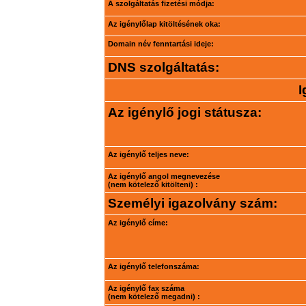
A szolgáltatás fizetési módja:
Az igénylőlap kitöltésének oka:
Domain név fenntartási ideje:
DNS szolgáltatás:
I
Az igénylő jogi státusza:
Az igénylő teljes neve:
Az igénylő angol megnevezése
(nem kötelező kitölteni) :
Személyi igazolvány szám:
Az igénylő címe:
Az igénylő telefonszáma:
Az igénylő fax száma
(nem kötelező megadni) :