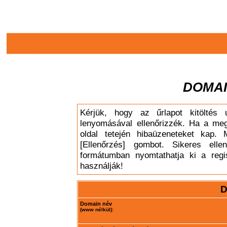
DOMAI
Kérjük, hogy az űrlapot kitöltés 
lenyomásával ellenőrizzék. Ha a meg
oldal tetején hibaüzeneteket kap. 
[Ellenőrzés] gombot. Sikeres elle
formátumban nyomtathatja ki a regis
használják!
D
Domain név
(www nélkül):