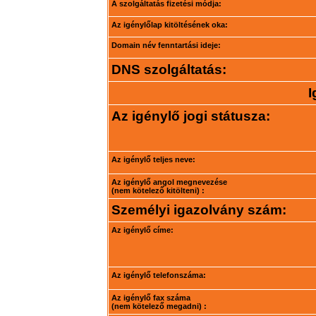
A szolgáltatás fizetési módja:
Az igénylőlap kitöltésének oka:
Domain név fenntartási ideje:
DNS szolgáltatás:
I
Az igénylő jogi státusza:
Az igénylő teljes neve:
Az igénylő angol megnevezése
(nem kötelező kitölteni) :
Személyi igazolvány szám:
Az igénylő címe:
Az igénylő telefonszáma:
Az igénylő fax száma
(nem kötelező megadni) :