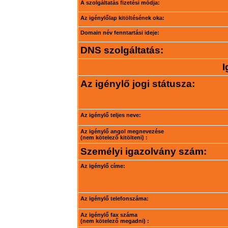
A szolgáltatás fizetési módja:
Az igénylőlap kitöltésének oka:
Domain név fenntartási ideje:
DNS szolgáltatás:
I
Az igénylő jogi státusza:
Az igénylő teljes neve:
Az igénylő angol megnevezése
(nem kötelező kitölteni) :
Személyi igazolvány szám:
Az igénylő címe:
Az igénylő telefonszáma:
Az igénylő fax száma
(nem kötelező megadni) :