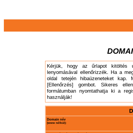
DOMAI
Kérjük, hogy az űrlapot kitöltés 
lenyomásával ellenőrizzék. Ha a meg
oldal tetején hibaüzeneteket kap. 
[Ellenőrzés] gombot. Sikeres elle
formátumban nyomtathatja ki a regis
használják!
D
Domain név
(www nélkül):