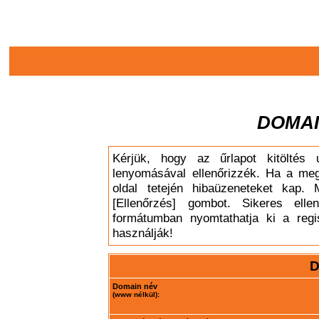
DOMAI
Kérjük, hogy az űrlapot kitöltés 
lenyomásával ellenőrizzék. Ha a meg
oldal tetején hibaüzeneteket kap. 
[Ellenőrzés] gombot. Sikeres elle
formátumban nyomtathatja ki a regis
használják!
D
Domain név
(www nélkül):