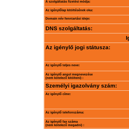
A szolgáltatás fizetési módja:
Az igénylőlap kitöltésének oka:
Domain név fenntartási ideje:
DNS szolgáltatás:
I
Az igénylő jogi státusza:
Az igénylő teljes neve:
Az igénylő angol megnevezése
(nem kötelező kitölteni) :
Személyi igazolvány szám:
Az igénylő címe:
Az igénylő telefonszáma:
Az igénylő fax száma
(nem kötelező megadni) :