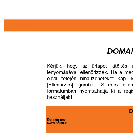
DOMAI
Kérjük, hogy az űrlapot kitöltés 
lenyomásával ellenőrizzék. Ha a meg
oldal tetején hibaüzeneteket kap. 
[Ellenőrzés] gombot. Sikeres elle
formátumban nyomtathatja ki a regis
használják!
D
Domain név
(www nélkül):