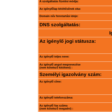
A szolgáltatás fizetési módja:
Az igénylőlap kitöltésének oka:
Domain név fenntartási ideje:
DNS szolgáltatás:
I
Az igénylő jogi státusza:
Az igénylő teljes neve:
Az igénylő angol megnevezése
(nem kötelező kitölteni) :
Személyi igazolvány szám:
Az igénylő címe:
Az igénylő telefonszáma:
Az igénylő fax száma
(nem kötelező megadni) :