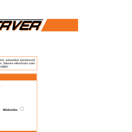
adott adatokkal bárminemű
t. Sikeres ellenőrzés után
nálják!
.
Módosítás