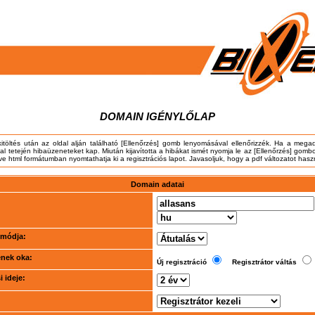
DOMAIN IGÉNYLŐLAP
kitöltés után az oldal alján található [Ellenőrzés] gomb lenyomásával ellenőrizzék. Ha a meg
dal tetején hibaüzeneteket kap. Miután kijavította a hibákat ismét nyomja le az [Ellenőrzés] gombo
tve html formátumban nyomtathatja ki a regisztrációs lapot. Javasoljuk, hogy a pdf változatot hasz
Domain adatai
i módja:
ének oka:
Új regisztráció
Regisztrátor váltás
 ideje: