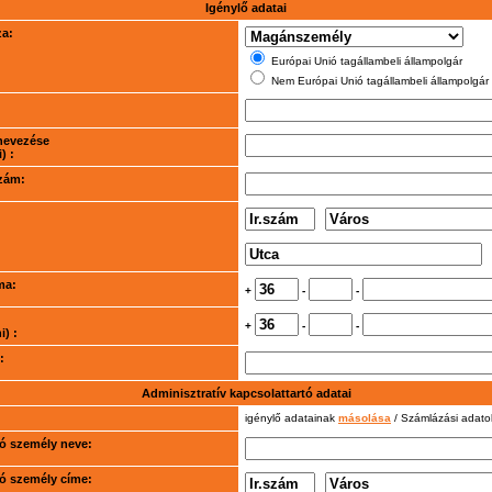
Igénylő adatai
za:
Európai Unió tagállambeli állampolgár
Nem Európai Unió tagállambeli állampolgár
nevezése
) :
szám:
ma:
+
-
-
+
-
-
) :
:
Adminisztratív kapcsolattartó adatai
igénylő adatainak
másolása
/ Számlázási adat
rtó személy neve:
rtó személy címe: