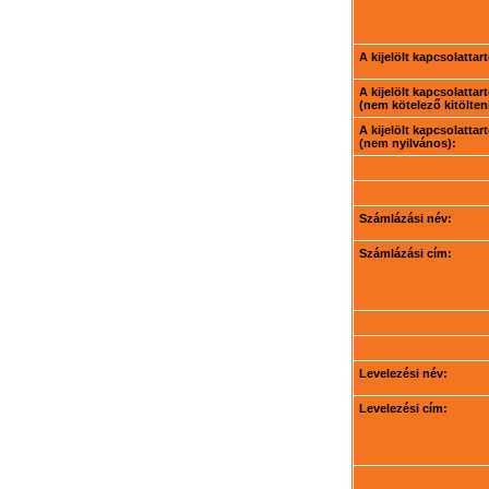
A kijelölt kapcsolatta
A kijelölt kapcsolatta
(nem kötelező kitölteni
A kijelölt kapcsolatta
(nem nyilvános):
Számlázási név:
Számlázási cím:
Levelezési név:
Levelezési cím: