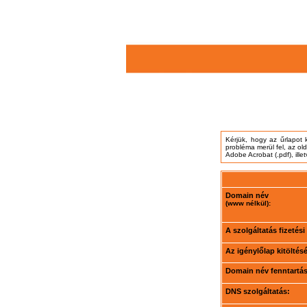
Kérjük, hogy az űrlapot 
probléma merül fel, az ol
Adobe Acrobat (.pdf), ille
Domain név
(www nélkül):
A szolgáltatás fizetés
Az igénylőlap kitöltés
Domain név fenntartási
DNS szolgáltatás: