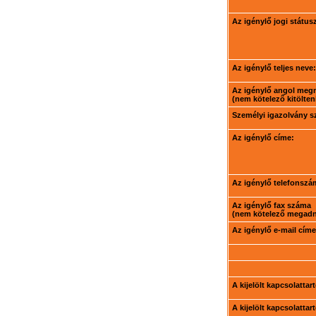
Az igénylő jogi státus
Az igénylő teljes neve:
Az igénylő angol meg
(nem kötelező kitölteni
Személyi igazolvány 
Az igénylő címe:
Az igénylő telefonszá
Az igénylő fax száma
(nem kötelező megadni
Az igénylő e-mail címe
A kijelölt kapcsolatta
A kijelölt kapcsolatta