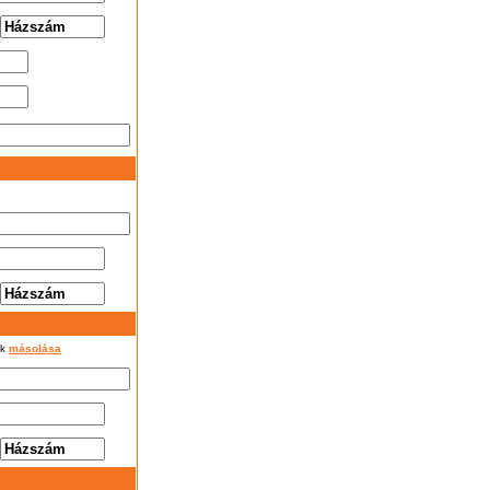
ok
másolása