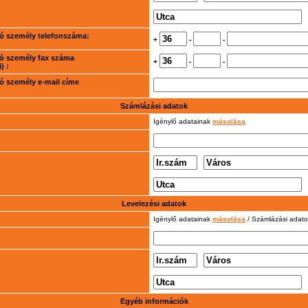
rtó személy telefonszáma:
+
-
-
rtó személy fax száma
+
-
-
) :
rtó személy e-mail címe
Számlázási adatok
Igénylő adatainak
másolása
Levelezési adatok
Igénylő adatainak
másolása
/ Számlázási adat
Egyéb információk