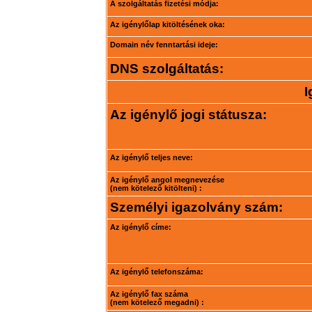
A szolgáltatás fizetési módja:
Az igénylőlap kitöltésének oka:
Domain név fenntartási ideje:
DNS szolgáltatás:
I
Az igénylő jogi státusza:
Az igénylő teljes neve:
Az igénylő angol megnevezése
(nem kötelező kitölteni) :
Személyi igazolvány szám:
Az igénylő címe:
Az igénylő telefonszáma:
Az igénylő fax száma
(nem kötelező megadni) :