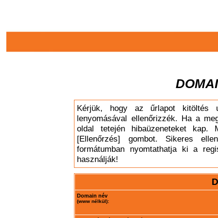
DOMAI
Kérjük, hogy az űrlapot kitöltés 
lenyomásával ellenőrizzék. Ha a meg
oldal tetején hibaüzeneteket kap. 
[Ellenőrzés] gombot. Sikeres elle
formátumban nyomtathatja ki a regis
használják!
D
Domain név
(www nélkül):