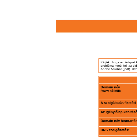
Kérjük, hogy az űrlapot 
probléma merül fel, az ol
Adobe Acrobat (.pdf), ille
Domain név
(www nélkül):
A szolgáltatás fizetés
Az igénylőlap kitöltés
Domain név fenntartási
DNS szolgáltatás: