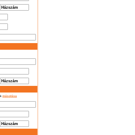
ok
másolása