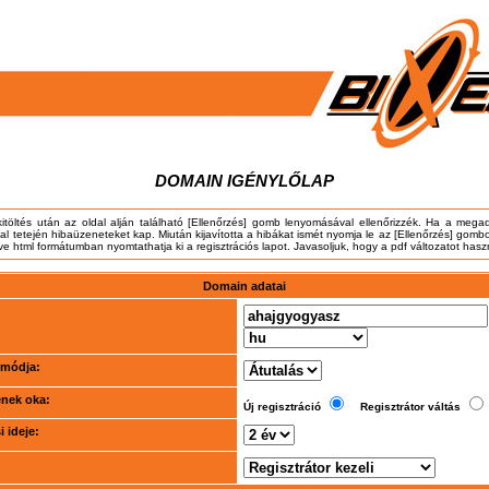
DOMAIN IGÉNYLŐLAP
kitöltés után az oldal alján található [Ellenőrzés] gomb lenyomásával ellenőrizzék. Ha a meg
dal tetején hibaüzeneteket kap. Miután kijavította a hibákat ismét nyomja le az [Ellenőrzés] gombo
tve html formátumban nyomtathatja ki a regisztrációs lapot. Javasoljuk, hogy a pdf változatot hasz
Domain adatai
i módja:
ének oka:
Új regisztráció
Regisztrátor váltás
 ideje: