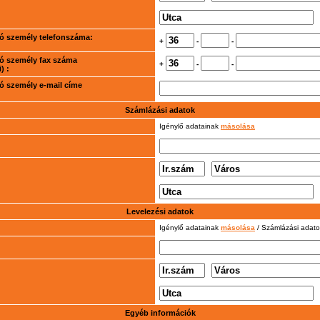
rtó személy telefonszáma:
+
-
-
rtó személy fax száma
+
-
-
) :
rtó személy e-mail címe
Számlázási adatok
Igénylő adatainak
másolása
Levelezési adatok
Igénylő adatainak
másolása
/ Számlázási adat
Egyéb információk