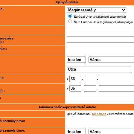
Igénylő adatai
za:
Európai Unió tagállambeli állampolgár
Nem Európai Unió tagállambeli állampolgár
nevezése
) :
szám:
ma:
+
-
-
+
-
-
) :
:
Adminisztratív kapcsolattartó adatai
igénylő adatainak
másolása
/ Számlázási adat
rtó személy neve:
rtó személy címe: