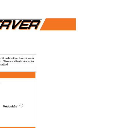
adott adatokkal bárminemű
t. Sikeres ellenőrzés után
nálják!
.
Módosítás