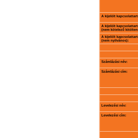
A kijelölt kapcsolatta
A kijelölt kapcsolatta
(nem kötelező kitölteni
A kijelölt kapcsolatta
(nem nyilvános):
Számlázási név:
Számlázási cím:
Levelezési név:
Levelezési cím: