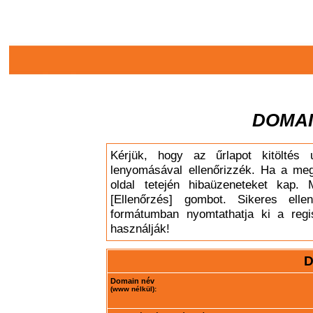
DOMAI
Kérjük, hogy az űrlapot kitöltés 
lenyomásával ellenőrizzék. Ha a meg
oldal tetején hibaüzeneteket kap. 
[Ellenőrzés] gombot. Sikeres elle
formátumban nyomtathatja ki a regis
használják!
D
Domain név
(www nélkül):