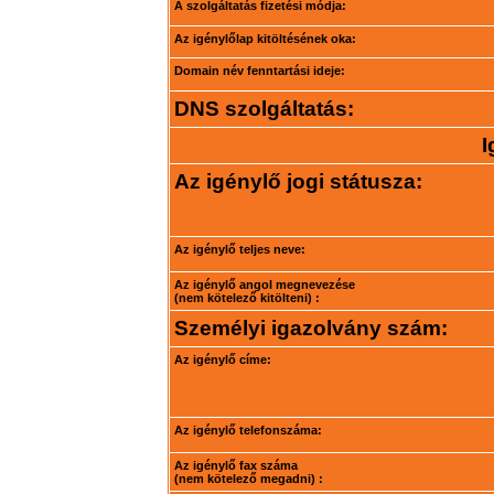
A szolgáltatás fizetési módja:
Az igénylőlap kitöltésének oka:
Domain név fenntartási ideje:
DNS szolgáltatás:
I
Az igénylő jogi státusza:
Az igénylő teljes neve:
Az igénylő angol megnevezése
(nem kötelező kitölteni) :
Személyi igazolvány szám:
Az igénylő címe:
Az igénylő telefonszáma:
Az igénylő fax száma
(nem kötelező megadni) :