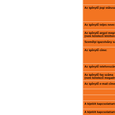
Az igénylő jogi státus
Az igénylő teljes neve:
Az igénylő angol meg
(nem kötelező kitölteni
Személyi igazolvány 
Az igénylő címe:
Az igénylő telefonszá
Az igénylő fax száma
(nem kötelező megadni
Az igénylő e-mail címe
A kijelölt kapcsolatta
A kijelölt kapcsolatta