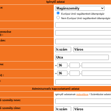
Igénylő adatai
za:
Európai Unió tagállambeli állampolgár
Nem Európai Unió tagállambeli állampolgár
nevezése
) :
szám:
ma:
+
-
-
+
-
-
) :
:
Adminisztratív kapcsolattartó adatai
igénylő adatainak
másolása
/ Számlázási adat
rtó személy neve:
rtó személy címe: