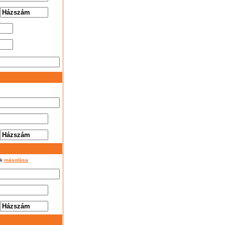
ok
másolása