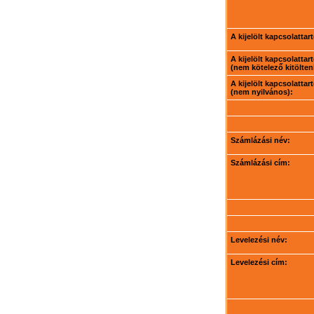
A kijelölt kapcsolatta
A kijelölt kapcsolatta
(nem kötelező kitölteni
A kijelölt kapcsolatta
(nem nyilvános):
Számlázási név:
Számlázási cím:
Levelezési név:
Levelezési cím: