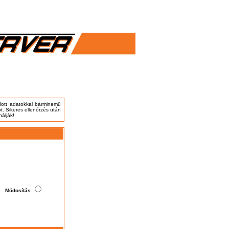
adott adatokkal bárminemű
t. Sikeres ellenőrzés után
nálják!
.
Módosítás