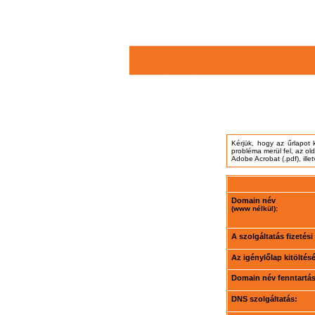
Kérjük, hogy az űrlapot 
probléma merül fel, az ol
Adobe Acrobat (.pdf), ille
Domain név
(www nélkül):
A szolgáltatás fizetés
Az igénylőlap kitöltés
Domain név fenntartási
DNS szolgáltatás: