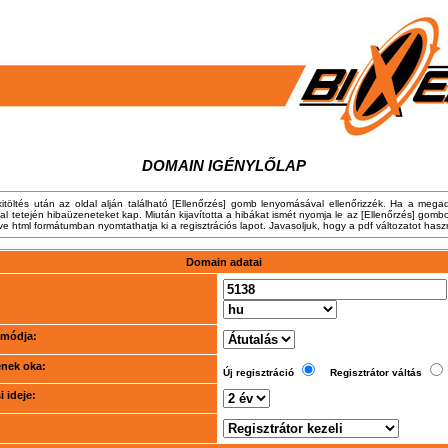
DOMAIN IGÉNYLŐLAP
kitöltés után az oldal alján található [Ellenőrzés] gomb lenyomásával ellenőrizzék. Ha a meg
dal tetején hibaüzeneteket kap. Miután kijavította a hibákat ismét nyomja le az [Ellenőrzés] gombo
tve html formátumban nyomtathatja ki a regisztrációs lapot. Javasoljuk, hogy a pdf változatot hasz
Domain adatai
i módja:
ének oka:
Új regisztráció
Regisztrátor váltás
 ideje: