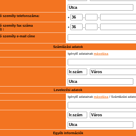
rtó személy telefonszáma:
+
-
-
rtó személy fax száma
+
-
-
) :
rtó személy e-mail címe
Számlázási adatok
Igénylő adatainak
másolása
Levelezési adatok
Igénylő adatainak
másolása
/ Számlázási adat
Egyéb információk